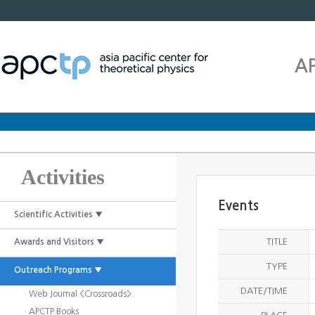
A
Activities
Events
Scientific Activities ▼
TITLE
Awards and Visitors ▼
TYPE
Outreach Programs ▼
DATE/TIME
· Web Journal <Crossroads>
· APCTP Books