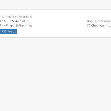
TEL : +82-54-279-8661~5
FAX : +82-54-279-8679
Hogil Kim Memori
E-mail : apctp(@)apctp.org
77 Cheongam-ro,
RSS Feeds
[DEBUG WINDOW]