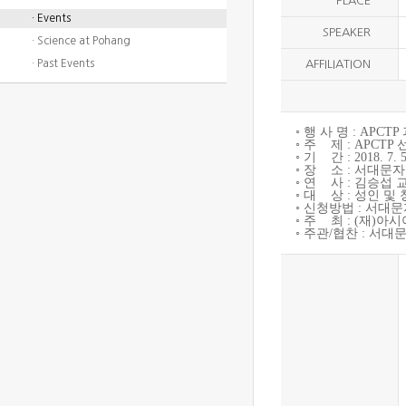
PLACE
· Events
SPEAKER
· Science at Pohang
· Past Events
AFFILIATION
◦ 행 사 명 : AP
◦ 주 제 : APCTP
◦ 기 간 : 2018. 7. 5(
◦ 장 소 : 서대문
◦ 연 사 : 김승섭 
◦ 대 상 : 성인 및
◦ 신청방법 : 서대
◦ 주 최 : (재)
◦ 주관/협찬 : 서