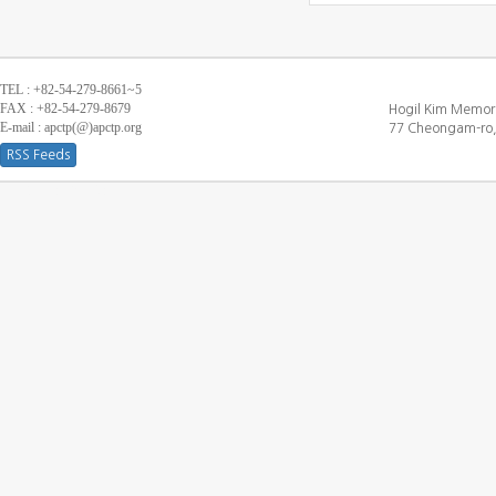
TEL : +82-54-279-8661~5
FAX : +82-54-279-8679
Hogil Kim Memori
E-mail : apctp(@)apctp.org
77 Cheongam-ro,
RSS Feeds
[DEBUG WINDOW]