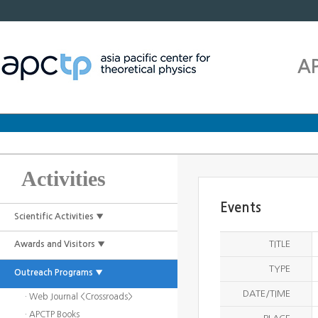
A
Activities
Events
Scientific Activities ▼
TITLE
Awards and Visitors ▼
TYPE
Outreach Programs ▼
DATE/TIME
· Web Journal <Crossroads>
· APCTP Books