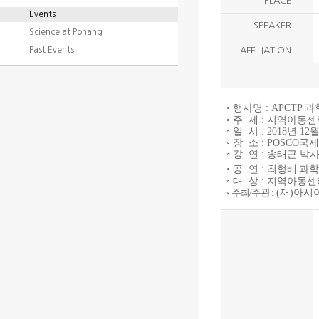
PLACE
· Events
SPEAKER
· Science at Pohang
· Past Events
AFFILIATION
◦
행사명
: APCTP
과
◦
주 제
:
지역아동센
◦
일 시
: 2018
년
12
◦
장 소
: POSCO
국
◦
강 연
:
송태근 박
◦
공 연
:
최형배 과
◦
대 상
:
지역아동센터
◦
주최
/
주관
:
(
재
)
아시